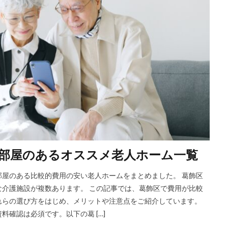
部屋のあるオススメ老人ホーム一覧
屋のある比較的費用の安い老人ホームをまとめました。 葛飾区
介護施設が複数あります。 この記事では、葛飾区で費用が比較
れらの選び方をはじめ、メリットや注意点をご紹介しています。
確認は必須です。以下の葛 […]