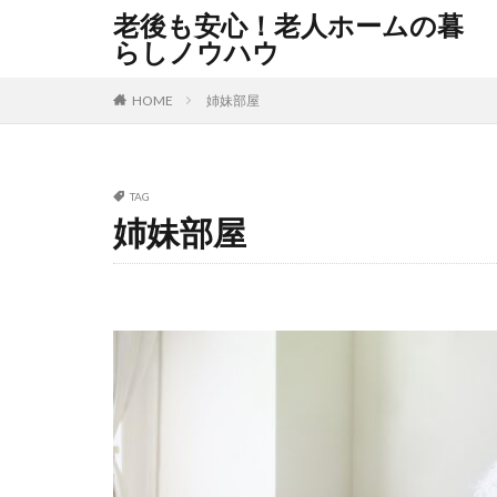
老後も安心！老人ホームの暮
らしノウハウ
HOME
姉妹部屋
TAG
姉妹部屋