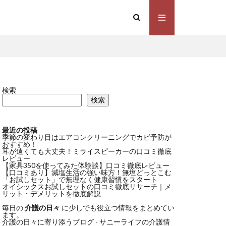
検索
検索
最近の投稿
季節の変わり目はエアコンクリーニングでカビ予防が
おすすめ！
耳が遠くても大丈夫！ミライスピーカーの口コミ徹底
レビュー
【家具350を使ってみた体験談】口コミ徹底レビュー
【口コミあり】減塩生活の強い味方！無塩どっとこむ
「お試しセット」で無理なく健康習慣をスタート
オイシックスお試しセットの口コミ徹底リサーチ｜メ
リット・デメリットを徹底解説
毎日の
介護の日々
に少しでも役立つ情報をまとめてい
ます。
介護の日々に寄り添うブログ - サニーライフの介護情